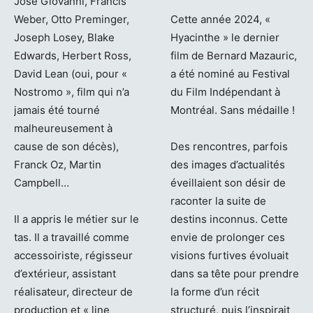
José Giovanni, Francis
Weber, Otto Preminger,
Cette année 2024, «
Joseph Losey, Blake
Hyacinthe » le dernier
Edwards, Herbert Ross,
film de Bernard Mazauric,
David Lean (oui, pour «
a été nominé au Festival
Nostromo », film qui n’a
du Film Indépendant à
jamais été tourné
Montréal. Sans médaille !
malheureusement à
cause de son décès),
Des rencontres, parfois
Franck Oz, Martin
des images d’actualités
Campbell…
éveillaient son désir de
raconter la suite de
Il a appris le métier sur le
destins inconnus. Cette
tas. Il a travaillé comme
envie de prolonger ces
accessoiriste, régisseur
visions furtives évoluait
d’extérieur, assistant
dans sa tête pour prendre
réalisateur, directeur de
la forme d’un récit
production et « line
structuré, puis l’inspirait